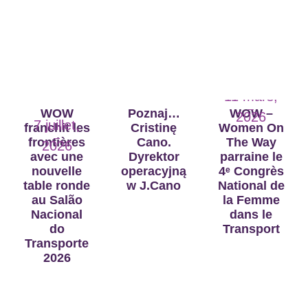
16 juin,
2026
11 mars,
WOW
Poznaj…
WOW –
2026
7 juillet,
franchit les
Cristinę
Women On
frontières
Cano.
The Way
2026
avec une
Dyrektor
parraine le
nouvelle
operacyjną
4ᵉ Congrès
table ronde
w J.Cano
National de
au Salão
la Femme
Nacional
dans le
do
Transport
Transporte
2026