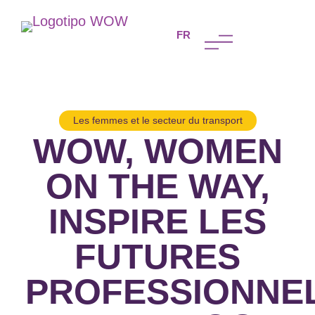
PT
FR
PL
Les femmes et le secteur du transport
WOW, WOMEN
ON THE WAY,
INSPIRE LES
FUTURES
PROFESSIONNE