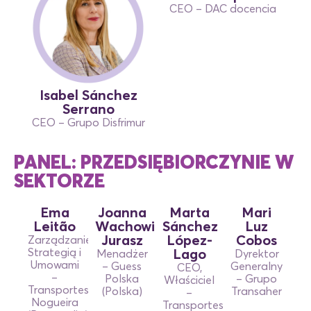
CEO – DAC docencia
Isabel Sánchez
Serrano
CEO – Grupo Disfrimur
PANEL: PRZEDSIĘBIORCZYNIE W
SEKTORZE
Ema
Joanna
Marta
Mari
Leitão
Wachowiak-
Sánchez
Luz
Jurasz
López-
Cobos
Zarządzanie
Strategią i
Lago
Menadżer
Dyrektor
Umowami
– Guess
Generalny
CEO,
–
Polska
– Grupo
Właściciel
Transportes
(Polska)
Transaher
–
Nogueira
Transportes