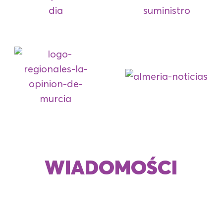
MAR GONZÁLEZ
(Hiszpania)
13:15 – CEREMONIA WOW AWARDS
Życie na Kółkach
Kariera Biznesowa
Innowacyjne Zarządzanie
14:00 – ZAKOŃCZENIE
14:15 – KOKTAJL-LUNCH
16:30 – KONIEC WYDARZENIA
WIADOMOŚCI