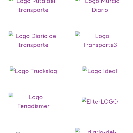
Umowami (Portugalia)
JOANNA WACHOWIAK-JURASZ
Menadżer – Guess Polska
(Polska)
MARTA SÁNCHEZ LÓPEZ-LAGO
CEO – Właściciel – Transportes
Narval
MARI LUZ COBOS
Dyrektor Generalny – Grupo
Transaher
11:20 –SPECJALNY GOŚĆ: ELISA
CAPOTE
CEO – DAC docencia
11:30 – PRZERWA NA KAWĘ