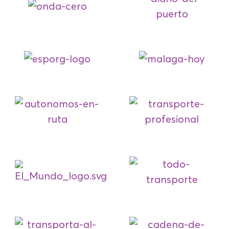
12:00 – Prezentacja
FÁTIMA CAMPILLO SÁNCHEZ
Dyrektor Generalny – Grupa
Korporacyjna Caliche
12:30 – Kobiety Kierowcy
PROWADZI: AZUCENA MARÍN
NATALIA SÓWKA
(Polska)
AMAL RANNANE
(Maroko)
NORMANIA PEREIRA
(Portugalia)