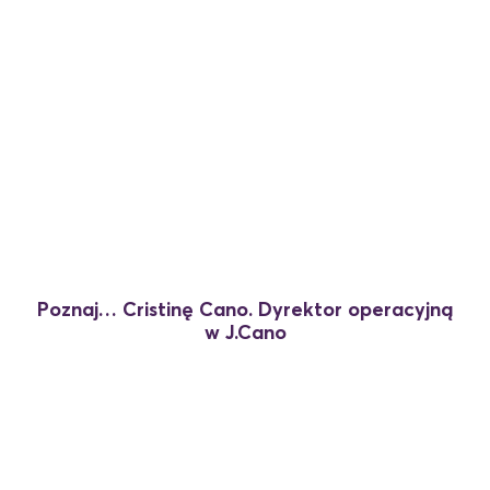
16 czerwca, 2026
Poznaj… Cristinę Cano. Dyrektor operacyjną
w J.Cano