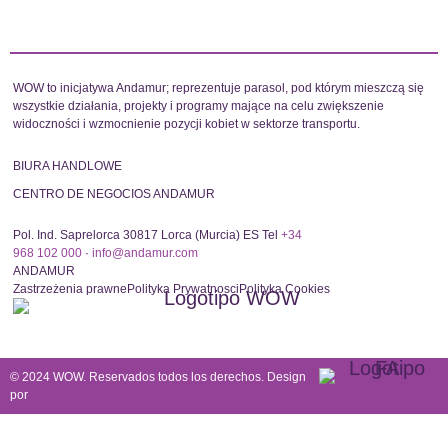
WOW to inicjatywa Andamur; reprezentuje parasol, pod którym mieszczą się
wszystkie działania, projekty i programy mające na celu zwiększenie
widoczności i wzmocnienie pozycji kobiet w sektorze transportu.
BIURA HANDLOWE
CENTRO DE NEGOCIOS ANDAMUR
Pol. Ind. Saprelorca 30817 Lorca (Murcia) ES Tel
+34
968 102 000
·
info@andamur.com
ANDAMUR
Zastrzeżenia prawne
Polityka Prywatnosci
Polityka Cookies
© 2024 WOW. Reservados todos los derechos. Design
por