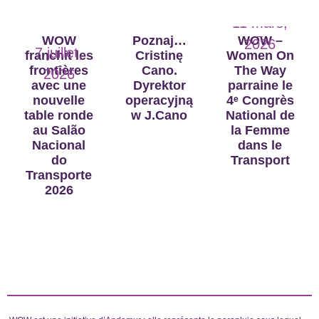
11 mars,
WOW
Poznaj…
WOW –
2026
7 juillet,
franchit les
Cristinę
Women On
frontières
Cano.
The Way
2026
avec une
Dyrektor
parraine le
nouvelle
operacyjną
4ᵉ Congrès
table ronde
w J.Cano
National de
au Salão
la Femme
Nacional
dans le
do
Transport
Transporte
2026